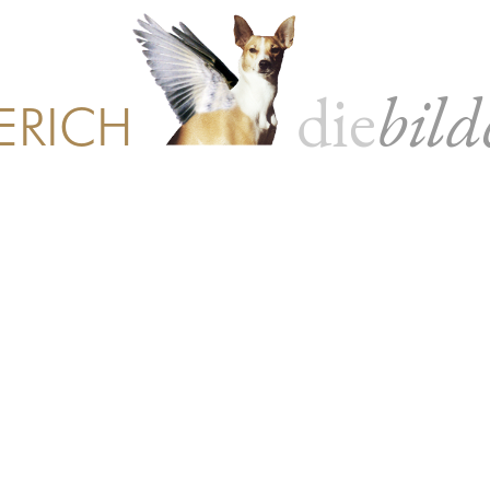
die
bild
ERICH